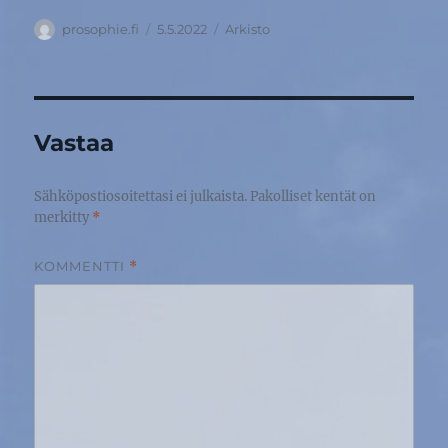
Kirjoittaja
Julkaistu
Kategoriat
prosophie.fi
5.5.2022
Arkisto
Vastaa
Sähköpostiosoitettasi ei julkaista.
Pakolliset kentät on
merkitty
*
KOMMENTTI
*