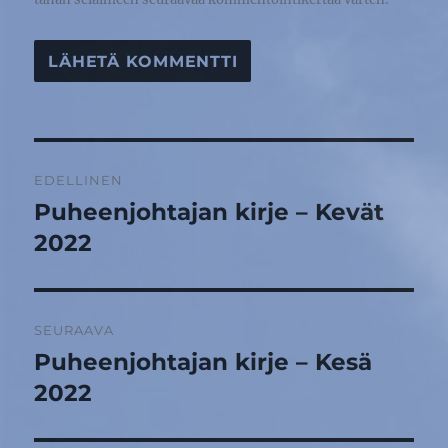
Artikkelien
EDELLINEN
selaus
Puheenjohtajan kirje – Kevät
Edellinen
artikkeli:
2022
SEURAAVA
Puheenjohtajan kirje – Kesä
Seuraava
artikkeli:
2022