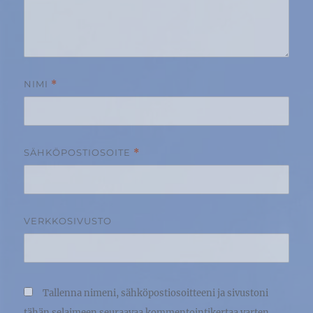
NIMI
*
SÄHKÖPOSTIOSOITE
*
VERKKOSIVUSTO
Tallenna nimeni, sähköpostiosoitteeni ja sivustoni
tähän selaimeen seuraavaa kommentointikertaa varten.